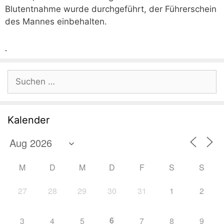
Blutentnahme wurde durchgeführt, der Führerschein
des Mannes einbehalten.
Suchen
nach:
Kalender
M
D
M
D
F
S
S
27
28
29
30
31
1
2
6
3
4
5
7
8
9