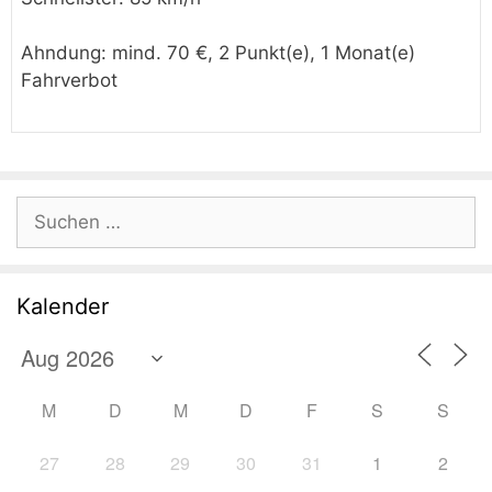
Ahndung: mind. 70 €, 2 Punkt(e), 1 Monat(e)
Fahrverbot
Suchen
nach:
Kalender
M
D
M
D
F
S
S
27
28
29
30
31
1
2