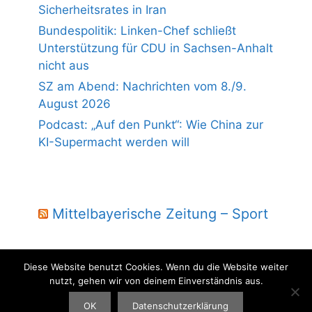
Sicherheitsrates in Iran
Bundespolitik: Linken-Chef schließt
Unterstützung für CDU in Sachsen-Anhalt
nicht aus
SZ am Abend: Nachrichten vom 8./9.
August 2026
Podcast: „Auf den Punkt“: Wie China zur
KI-Supermacht werden will
Mittelbayerische Zeitung – Sport
Diese Website benutzt Cookies. Wenn du die Website weiter
nutzt, gehen wir von deinem Einverständnis aus.
© 2004 - 2026 Laber Jura - powered by wmm-gbr.de
OK
Datenschutzerklärung