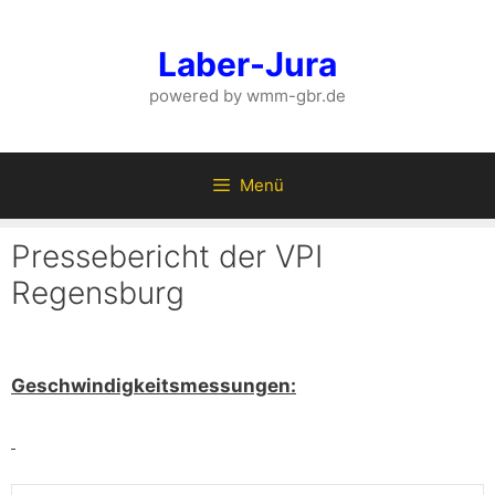
Zum
Inhalt
Laber-Jura
springen
powered by wmm-gbr.de
Menü
Pressebericht der VPI
Regensburg
Geschwindigkeitsmessungen: