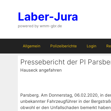
Zum
Inhalt
Laber-Jura
springen
powered by wmm-gbr.de
Allgemein
Polizeiberichte
Login
Re
Pressebericht der PI Parsbe
Hauseck angefahren
Parsberg. Am Donnerstag, 06.02.2020, in der 
unbekannter Fahrzeugführer in der Bergstraße
obwohl er den Unfallschaden bemerkt haben 