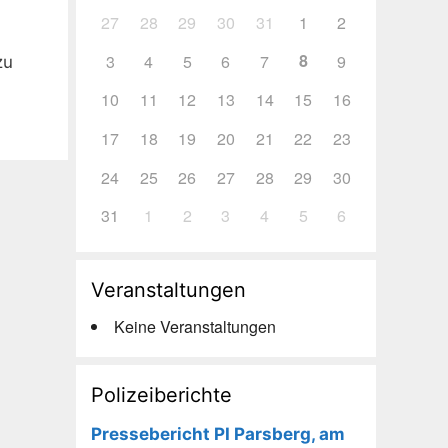
27
28
29
30
31
1
2
8
3
4
5
6
7
9
zu
10
11
12
13
14
15
16
17
18
19
20
21
22
23
24
25
26
27
28
29
30
31
1
2
3
4
5
6
Veranstaltungen
Keine Veranstaltungen
Polizeiberichte
Pressebericht PI Parsberg, am