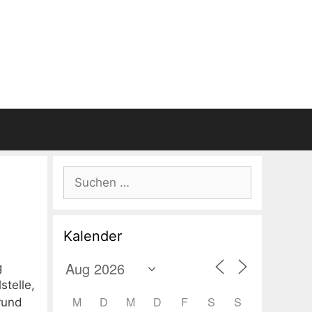
Suchen
nach:
Kalender
g
stelle,
M
D
M
D
F
S
S
rund