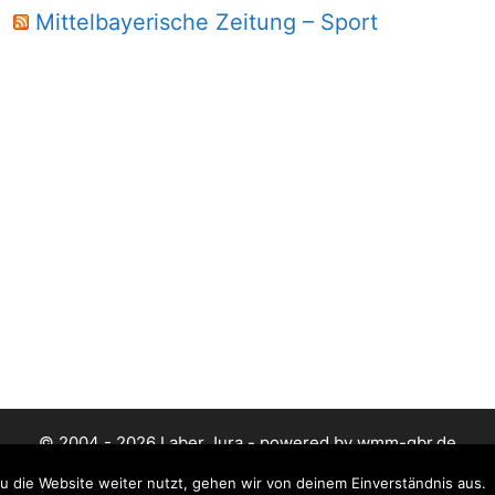
Mittelbayerische Zeitung – Sport
© 2004 - 2026 Laber Jura - powered by wmm-gbr.de
 die Website weiter nutzt, gehen wir von deinem Einverständnis aus.
Datenschutz
Impressum