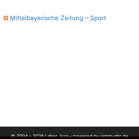
Mittelbayerische Zeitung – Sport
© 2004 - 2026 Laber Jura - powered by wmm-gbr.de