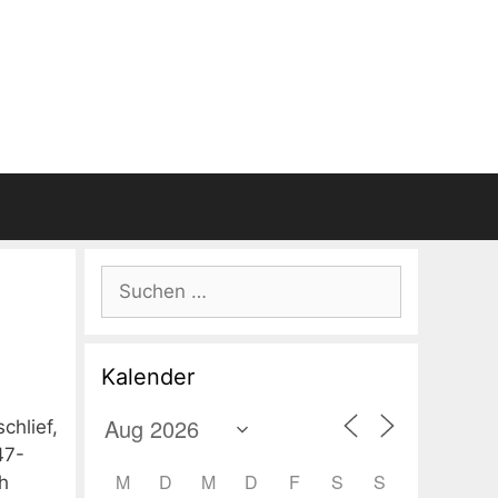
Suchen
nach:
Kalender
chlief,
47-
M
D
M
D
F
S
S
h