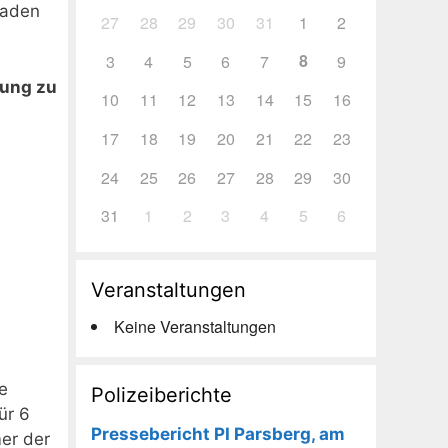
haden
27
28
29
30
31
1
2
8
3
4
5
6
7
9
dung zu
10
11
12
13
14
15
16
17
18
19
20
21
22
23
24
25
26
27
28
29
30
31
1
2
3
4
5
6
Veranstaltungen
Keine Veranstaltungen
ie
Polizeiberichte
ür 6
Pressebericht PI Parsberg, am
er der