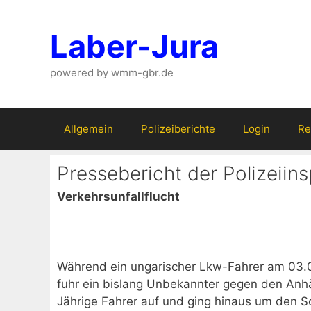
Zum
Inhalt
Laber-Jura
springen
powered by wmm-gbr.de
Allgemein
Polizeiberichte
Login
Re
Pressebericht der Polizeiin
Verkehrsunfallflucht
Während ein ungarischer Lkw-Fahrer am 03.0
fuhr ein bislang Unbekannter gegen den Anh
Jährige Fahrer auf und ging hinaus um den S