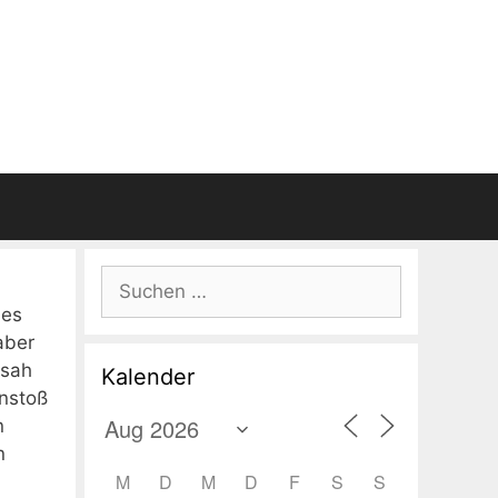
Suchen
nach:
nes
aber
rsah
Kalender
nstoß
n
n
M
D
M
D
F
S
S