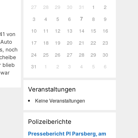
27
28
29
30
31
1
2
7
3
4
5
6
8
9
10
11
12
13
14
15
16
41 von
 Auto
17
18
19
20
21
22
23
s, noch
24
25
26
27
28
29
30
cheibe
 blieb
31
1
2
3
4
5
6
 war
Veranstaltungen
Keine Veranstaltungen
Polizeiberichte
Pressebericht PI Parsberg, am