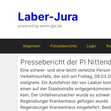
Zum
Inhalt
Laber-Jura
springen
powered by wmm-gbr.de
Allgemein
Polizeiberichte
Login
Re
Pressebericht der PI Nitten
Eine schwer- und eine leicht verletzte Perso
Verkehrsunfalls, der sich am Freitag, 08.03.
ereignete. Ein Autofahrer der von Laaber ko
einen auf der Staatsstraße entgegenkomme
kam. Der Unfallverursacher wurde so schwer 
Regensburger Krankenhaus geflogen wurde. D
Regensburger Krankenhaus eingeliefert. Bei