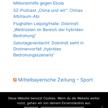
Millionenhilfe gegen Ebola
SZ-Podcast „China und wir“: Chinas
Albtraum-Abi
Flughafen Leipzig/Halle: Dobrindt:
„Wettrüsten im Bereich der hybriden
Bedrohung“
Sabotageverdacht: Dobrindt sieht in
Drohnenvorfall „hybrides
Bedrohungsszenario“
Mittelbayerische Zeitung – Sport
Diese Website benutzt Cookies. Wenn du die Website weiter
nutzt, gehen wir von deinem Einverständnis aus.
© 2004 - 2026 Laber Jura - powered by wmm-gbr.de