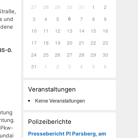
27
28
29
30
31
1
2
Straße,
6
3
4
5
7
8
9
es und
ndene
10
11
12
13
14
15
16
17
18
19
20
21
22
23
85-0.
24
25
26
27
28
29
30
31
1
2
3
4
5
6
Veranstaltungen
Keine Veranstaltungen
htung
htung.
Polizeiberichte
s Pkw-
Pressebericht PI Parsberg, am
yundai