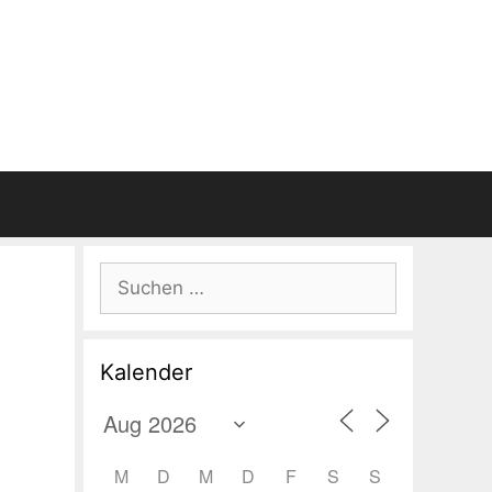
Suchen
nach:
Kalender
M
D
M
D
F
S
S