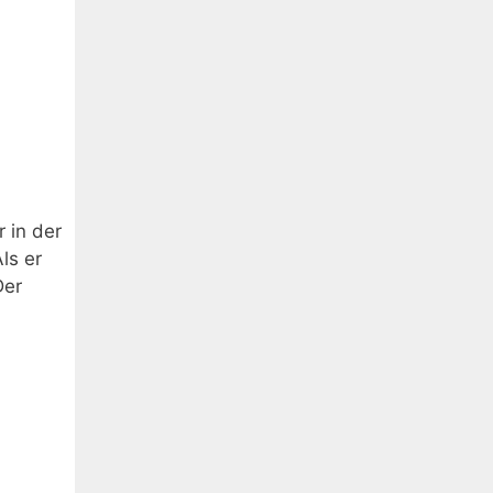
 in der
ls er
Der