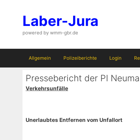
Zum
Inhalt
Laber-Jura
springen
powered by wmm-gbr.de
Allgemein
Polizeiberichte
Login
Re
Pressebericht der PI Neumar
Verkehrsunfälle
Unerlaubtes Entfernen vom Unfallort