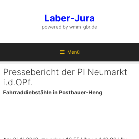
Zum
Inhalt
Laber-Jura
springen
powered by wmm-gbr.de
Menü
Pressebericht der PI Neumarkt
i.d.OPf.
Fahrraddiebstähle in Postbauer-Heng