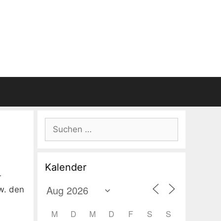
Suchen
nach:
Kalender
r
w. den
M
D
M
D
F
S
S