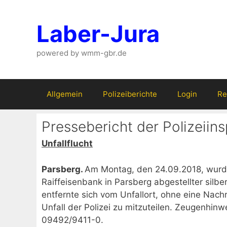
Zum
Inhalt
Laber-Jura
springen
powered by wmm-gbr.de
Allgemein
Polizeiberichte
Login
Re
Pressebericht der Polizeiin
Unfallflucht
Parsberg.
Am Montag, den 24.09.2018, wurde i
Raiffeisenbank in Parsberg abgestellter silb
entfernte sich vom Unfallort, ohne eine Nac
Unfall der Polizei zu mitzuteilen. Zeugenhinwe
09492/9411-0.