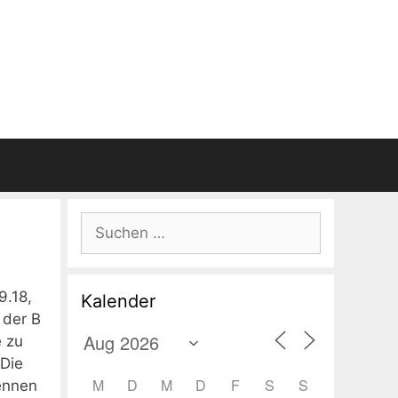
Suchen
nach:
9.18,
Kalender
 der B
e zu
 Die
M
D
M
D
F
S
S
ennen