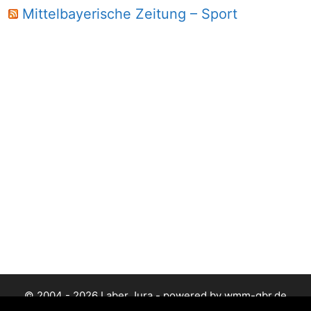
Mittelbayerische Zeitung – Sport
© 2004 - 2026 Laber Jura - powered by wmm-gbr.de