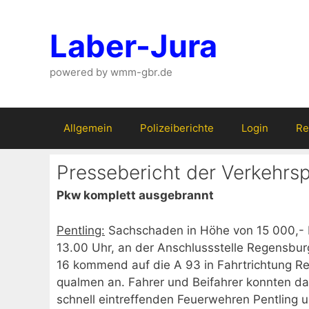
Zum
Inhalt
Laber-Jura
springen
powered by wmm-gbr.de
Allgemein
Polizeiberichte
Login
Re
Pressebericht der Verkehrs
Pkw komplett ausgebrannt
Pentling:
Sachschaden in Höhe von 15 000,- E
13.00 Uhr, an der Anschlussstelle Regensbur
16 kommend auf die A 93 in Fahrtrichtung Reg
qualmen an. Fahrer und Beifahrer konnten das
schnell eintreffenden Feuerwehren Pentling